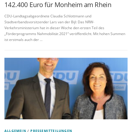
142.400 Euro für Monheim am Rhein
CDU-Landtagsabgeordnete Claudia Schlottmann und
Stadtverbandsvorsitzender Lars van der Bijl: Das NRW-
Verkehrsministerium hat in dieser Woche den ersten Teil des
„Förderprogramms Nahmobilität 2021“ veröffentlicht. Mit hohen Summen
ist erstmals auch der …
ALLGEMEIN
/
PRESSEMITTEILUNGEN