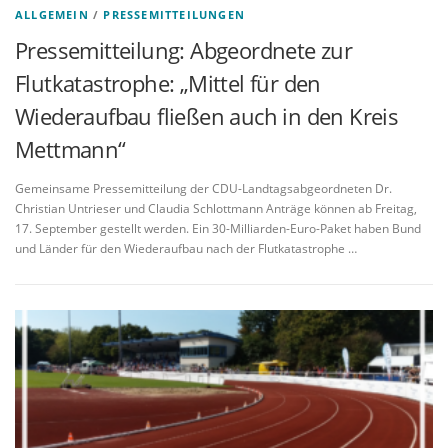
ALLGEMEIN
/
PRESSEMITTEILUNGEN
Pressemitteilung: Abgeordnete zur
Flutkatastrophe: „Mittel für den
Wiederaufbau fließen auch in den Kreis
Mettmann“
Gemeinsame Pressemitteilung der CDU-Landtagsabgeordneten Dr.
Christian Untrieser und Claudia Schlottmann Anträge können ab Freitag,
17. September gestellt werden. Ein 30-Milliarden-Euro-Paket haben Bund
und Länder für den Wiederaufbau nach der Flutkatastrophe …