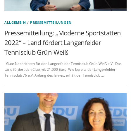
ALLGEMEIN
/
PRESSEMITTEILUNGEN
Pressemitteilung: „Moderne Sportstätten
2022“ – Land fördert Langenfelder
Tennisclub Grün-Weiß
Gute Nachrichten für den Langenfelder Tennisclub Grün-Weiß e.V.: Das
Land fördert den Club mit 21.000 Euro. Wie bereits der Langenfelder
Tennisclub 76 e.V. Anfang des Jahres, erhält der Tennisclub …