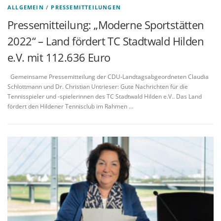
ALLGEMEIN
/
PRESSEMITTEILUNGEN
Pressemitteilung: „Moderne Sportstätten
2022“ – Land fördert TC Stadtwald Hilden
e.V. mit 112.636 Euro
Gemeinsame Pressemitteilung der CDU-Landtagsabgeordneten Claudia
Schlottmann und Dr. Christian Untrieser: Gute Nachrichten für die
Tennisspieler und -spielerinnen des TC Stadtwald Hilden e.V.. Das Land
fördert den Hildener Tennisclub im Rahmen …