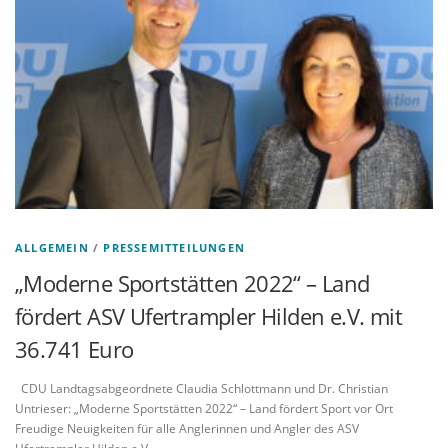
ALLGEMEIN
/
PRESSEMITTEILUNGEN
„Moderne Sportstätten 2022“ – Land
fördert ASV Ufertrampler Hilden e.V. mit
36.741 Euro
CDU Landtagsabgeordnete Claudia Schlottmann und Dr. Christian
Untrieser: „Moderne Sportstätten 2022“ – Land fördert Sport vor Ort
Freudige Neuigkeiten für alle Anglerinnen und Angler des ASV