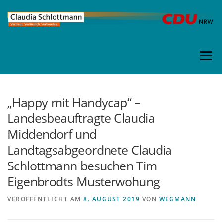
Direkt
zum
Inhalt
Menü
„Happy mit Handycap“ –
Landesbeauftragte Claudia
Middendorf und
Landtagsabgeordnete Claudia
Schlottmann besuchen Tim
Eigenbrodts Musterwohung
VERÖFFENTLICHT AM
8. AUGUST 2019
VON
WEGMANN