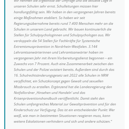
Wir nehmen die Ergebnisse der Umfrage und die aktuelle Lage in
unseren Schulen sehr ernst. Schulleitungen müssen hier
handlungsfähig sein. Wir haben in den vergangenen Jahren bereits
einige Maßnahmen etabliert. So haben wir seit
Regierungsübernahme bereits rund 7.400 Menschen mehr an die
Schulen in unserem Land gebracht. Wir bauen kontinuierlich die
Stellen für Schulpsychologinnen und Schulpsychologen aus. Wir
verdoppeln die 54 Stellen für Fachkräfte für Systemische
Extremismusprävention in Nordrhein-Westfalen. 3.144
Lehramtsanwärterinnen und Lehramtsanwärter haben im
vergangenen Jahr mit ihrem Vorbereitungsdienst begonnen – ein
Zuwachs von 7 Prozent. Auch eine Zusammenarbeit zwischen den
Schulen und der Polizei existiert bereits. Außerdem sind durch das
16. Schulrechtsänderungsgesetz seit 2022 alle Schulen in NRW
verpflichtet, ein Schutzkonzept gegen Gewalt und sexuellen
Missbrauch zu erstellen. Ergänzend hat die Landesregierung den
Notfallordner ,Hinsehen und Handeln‘ und das
Krisenpräventionshandbuch veröffentlicht. Damit steht den
Schulen umfangreiches Material zur Gewaltprävention und für den
Kinderschutz zur Verfügung. Das ist ein entscheidender Punkt: Wer
weiß, wie man in bestimmten Situationen reagieren muss, kann
weitere Eskalationen verhindern und sich und andere schützen.“