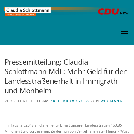
Direkt
zum
Inhalt
Menü
Pressemitteilung: Claudia
Schlottmann MdL: Mehr Geld für den
Landesstraßenerhalt in Immigrath
und Monheim
VERÖFFENTLICHT AM
28. FEBRUAR 2018
VON
WEGMANN
Im Haushalt 2018 sind alleine für Erhalt unserer Landesstraßen 160,85
Millionen Euro vorgesehen. Zu der nun von Verkehrsminister Hendrik Wüst