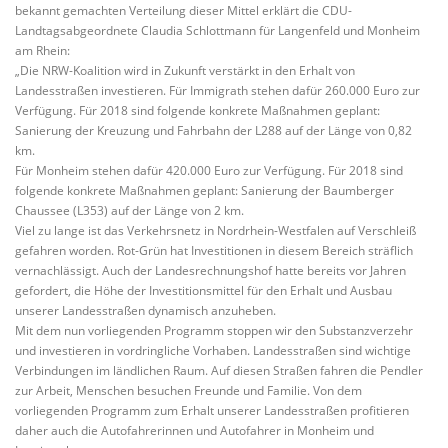
bekannt gemachten Verteilung dieser Mittel erklärt die CDU-
Landtagsabgeordnete Claudia Schlottmann für Langenfeld und Monheim
am Rhein:
„Die NRW-Koalition wird in Zukunft verstärkt in den Erhalt von
Landesstraßen investieren. Für Immigrath stehen dafür 260.000 Euro zur
Verfügung. Für 2018 sind folgende konkrete Maßnahmen geplant:
Sanierung der Kreuzung und Fahrbahn der L288 auf der Länge von 0,82
km.
Für Monheim stehen dafür 420.000 Euro zur Verfügung. Für 2018 sind
folgende konkrete Maßnahmen geplant: Sanierung der Baumberger
Chaussee (L353) auf der Länge von 2 km.
Viel zu lange ist das Verkehrsnetz in Nordrhein-Westfalen auf Verschleiß
gefahren worden. Rot-Grün hat Investitionen in diesem Bereich sträflich
vernachlässigt. Auch der Landesrechnungshof hatte bereits vor Jahren
gefordert, die Höhe der Investitionsmittel für den Erhalt und Ausbau
unserer Landesstraßen dynamisch anzuheben.
Mit dem nun vorliegenden Programm stoppen wir den Substanzverzehr
und investieren in vordringliche Vorhaben. Landesstraßen sind wichtige
Verbindungen im ländlichen Raum. Auf diesen Straßen fahren die Pendler
zur Arbeit, Menschen besuchen Freunde und Familie. Von dem
vorliegenden Programm zum Erhalt unserer Landesstraßen profitieren
daher auch die Autofahrerinnen und Autofahrer in Monheim und