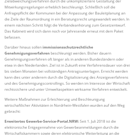
Zielabweichungsverfahren durch die unkompliziertere Gestaltung der
Mitwirkungsregelungen erheblich beschleunigt. Schließlich soll die
Anfragepflicht der Kommunen bei der Anpassung der Bauleitplanung an
die Ziele der Raumordnung in ein Beratungsrecht umgewandelt werden. In
einem nächsten Schritt folgt die Verbändeanhörung zum Gesetzentwurf.
Das Kabinett wird sich dann noch vor Jahresende erneut mit dem Paket
befassen.
Darüber hinaus sollen
immissionsschutzrechtliche
Genehmigungsverfahren
beschleunigt werden. Bisher dauern
Genehmigungsverfahren oft länger als in anderen Bundesländern oder
etwa in den Niederlanden. Ziel ist in Zukunft eine Verfahrensdauer von drei
bis sieben Monaten bei vollständigen Antragsunterlagen. Erreicht werden
kann dies unter anderem durch die Digitalisierung des Anzeigeverfahrens
und des Genehmigungscontrollings. So werden im Interesse der Wirtschaft
rechtssichere und unter Umweltaspekten wirksame Verfahren entwickelt.
Weitere Maßnahmen zur Erleichterung und Beschleunigung
wirtschaftlicher Aktivitäten in Nordrhein-Westfalen wurden auf den Weg
gebracht:
Erweitertes Gewerbe-Service-Portal.NRW:
Seit 1. Juli 2018 ist die
elektronische Entgegennahme von Gewerbeanmeldungen durch die
Wirtschaftskammern sowie deren elektronische Weiterleitung an die