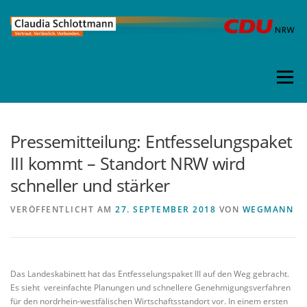
Direkt
zum
Inhalt
Menü
Pressemitteilung: Entfesselungspaket
III kommt – Standort NRW wird
schneller und stärker
VERÖFFENTLICHT AM
27. SEPTEMBER 2018
VON
WEGMANN
Das Landeskabinett hat das Entfesselungspaket III auf den Weg gebracht.
Es sieht vereinfachte Planungen und schnellere Genehmigungsverfahren
für den nordrhein-westfälischen Wirtschaftsstandort vor. In einem ersten