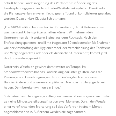
Schritt hat die Landesregierung das Verfahren zur Änderung des
Landesplanungsgesetzes Nordrhein-Westfalen eingeleitet. Damit sollen
die Planungsverfahren vereinfacht, gestrafft und unkomplizierter gestaltet
werden. Dazu erklärt Claudia Schlottmann:
„Die NRW-Koalition baut weiterhin Bürokratie ab, damit Unternehmen
wachsen und Arbeitsplätze schaffen können. Wir nehmen den
Unternehmen damit weitere Steine aus dem Rucksack. Nach den
Entfesselungspaketen I und II mit insgesamt 39 entlastenden Maßnahmen
wie der Abschaffung der Hygieneampel, der Verschlankung des Tariftreue-
und Vergabegesetzes oder der elektronischen Unterschrift, kommt jetzt
das Entfesselungspaket III.
Nordrhein-Westfalen gewinnt damit weiter an Tempo. Im
Standortwettbewerb hat das Land bislang darunter gelitten, dass die
Planungs- und Genehmigungsverfahren im Vergleich zu anderen
Bundesländern und unseren europäischen Nachbarn zu lang gedauert
haben. Dem bereiten wir nun ein Ende.“
So ist eine Beschleunigung von Regionalplanverfahren vorgesehen. Bisher
galt eine Mindestbeteiligungsfrist von zwei Monaten. Durch den Wegfall
einer verpflichtenden Erörterung soll das Verfahren in einem Monat
abgeschlossen sein. Außerdem werden die sogenannten