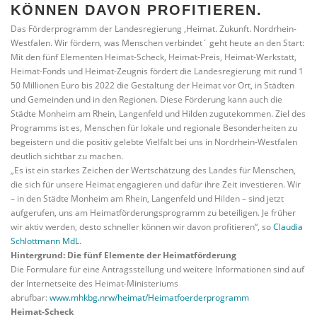
KÖNNEN DAVON PROFITIEREN.
Das Förderprogramm der Landesregierung
,Heimat. Zukunft. Nordrhein-
Westfalen. Wir fördern, was Menschen verbindet´
geht heute an den Start:
Mit den fünf Elementen Heimat-Scheck, Heimat-Preis, Heimat-Werkstatt,
Heimat-Fonds und Heimat-Zeugnis fördert die Landesregierung mit rund 1​
50 Millionen Euro bis 2022 die Gestaltung der Heimat vor Ort, in Städten
und Gemeinden und in den Regionen. Diese Förderung kann auch die
Städte Monheim am Rhein, Langenfeld und Hilden zugutekommen. Ziel des
Programms ist es, Menschen für lokale und regionale Besonderheiten zu
begeistern und die positiv gelebte Vielfalt bei uns in Nordrhein-Westfalen
deutlich sichtbar zu machen.
„Es ist ein starkes Zeichen der Wertschätzung des Landes für Menschen,
die sich für unsere Heimat engagieren und dafür ihre Zeit investieren. Wir
– in den Städte Monheim am Rhein, Langenfeld und Hilden – sind jetzt
aufgerufen, uns am Heimatförderungsprogramm zu beteiligen. Je früher
wir aktiv werden, desto schneller können wir davon profitieren“, so
Claudia
Schlottmann MdL
.
Hintergrund: Die fünf Elemente der Heimatförderung
Die Formulare für eine Antragsstellung und weitere Informationen sind auf
der Internetseite des Heimat-Ministeriums
abrufbar:
www.mhkbg.nrw/heimat/Heimatfoerderprogramm
Heimat-Scheck