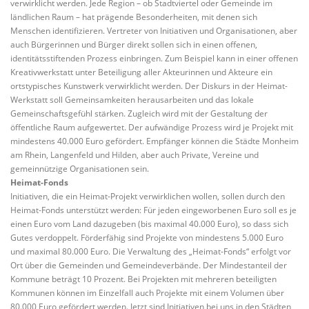
verwirklicht werden. Jede Region – ob Stadtviertel oder Gemeinde im
ländlichen Raum – hat prägende Besonderheiten, mit denen sich
Menschen identifizieren. Vertreter von Initiativen und Organisationen, aber
auch Bürgerinnen und Bürger direkt sollen sich in einen offenen,
identitätsstiftenden Prozess einbringen. Zum Beispiel kann in einer offenen
Kreativwerkstatt unter Beteiligung aller Akteurinnen und Akteure ein
ortstypisches Kunstwerk verwirklicht werden. Der Diskurs in der Heimat-
Werkstatt soll Gemeinsamkeiten herausarbeiten und das lokale
Gemeinschaftsgefühl stärken. Zugleich wird mit der Gestaltung der
öffentliche Raum aufgewertet. Der aufwändige Prozess wird je Projekt mit
mindestens 40.000 Euro gefördert. Empfänger können die Städte Monheim
am Rhein, Langenfeld und Hilden, aber auch Private, Vereine und
gemeinnützige Organisationen sein.
Heimat-Fonds
Initiativen, die ein Heimat-Projekt verwirklichen wollen, sollen durch den
Heimat-Fonds unterstützt werden: Für jeden eingeworbenen Euro soll es je
einen Euro vom Land dazugeben (bis maximal 40.000 Euro), so dass sich
Gutes verdoppelt. Förderfähig sind Projekte von mindestens 5.000 Euro
und maximal 80.000 Euro. Die Verwaltung des „Heimat-Fonds“ erfolgt vor
Ort über die Gemeinden und Gemeindeverbände. Der Mindestanteil der
Kommune beträgt 10 Prozent. Bei Projekten mit mehreren beteiligten
Kommunen können im Einzelfall auch Projekte mit einem Volumen über
80.000 Euro gefördert werden. Jetzt sind Initiativen bei uns in den Städten