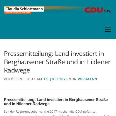
Direkt
zum
Inhalt
Menü
Pressemitteilung: Land investiert in
Berghausener Straße und in Hildener
Radwege
VERÖFFENTLICHT AM
15. JULI 2023
VON
WEGMANN
Pressemitteilung: Land investiert in Berghausener Straße
und in Hildener Radwege
Seit der Regierungsübernahme 2017 machen die CDU-geführten