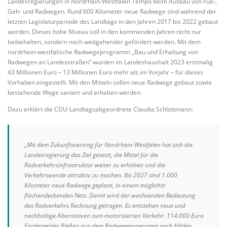
Landesregierungen in Nordrhein-Westfalen Tempo beim Ausbau von Fuß-,
Geh- und Radwegen. Rund 600 Kilometer neue Radwege sind während der
letzten Legislaturperiode des Landtags in den Jahren 2017 bis 2022 gebaut
worden. Dieses hohe Niveau soll in den kommenden Jahren nicht nur
beibehalten, sondern noch weitgehender gefördert werden. Mit dem
nordrhein-westfälische Radwegeprogramm „Bau und Erhaltung von
Radwegen an Landesstraßen“ wurden im Landeshaushalt 2023 erstmalig
43 Millionen Euro – 13 Millionen Euro mehr als im Vorjahr – für dieses
Vorhaben eingestellt. Mit den Mitteln sollen neue Radwege gebaut sowie
bestehende Wege saniert und erhalten werden.
Dazu erklärt die CDU-Landtagsabgeordnete Claudia Schlottmann:
„Mit dem Zukunftsvertrag für Nordrhein-Westfalen hat sich die
Landesregierung das Ziel gesetzt, die Mittel für die
Radverkehrsinfrastruktur weiter zu erhöhen und die
Verkehrswende attraktiv zu machen. Bis 2027 sind 1.000
Kilometer neue Radwege geplant, in einem möglichst
flächendeckenden Netz. Damit wird der wachsenden Bedeutung
des Radverkehrs Rechnung getragen. Es entstehen neue und
nachhaltige Alternativen zum motorisierten Verkehr. 114.000 Euro
Fördergelder fließen aus dem Radwegeprogramm nach Hilden.