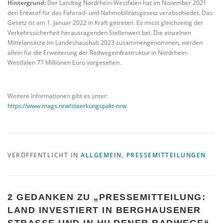
Hintergrund:
Der Landtag Nordrhein-Westfalen hat im November 2021
den Entwurf für das Fahrrad- und Nahmobilitätsgesetz verabschiedet. Das
Gesetz ist am 1. Januar 2022 in Kraft getreten. Es misst gleichzeitig der
Verkehrssicherheit herausragenden Stellenwert bei. Die einzelnen
Mittelansätze im Landeshaushalt 2023 zusammengenommen, werden
allein für die Erweiterung der Radwegeinfrastruktur in Nordrhein-
Westfalen 77 Millionen Euro vorgesehen.
Weitere Informationen gibt es unter:
https://www.mags.nrw/staerkungspakt-nrw
VERÖFFENTLICHT IN
ALLGEMEIN
,
PRESSEMITTEILUNGEN
2 GEDANKEN ZU „
PRESSEMITTEILUNG:
LAND INVESTIERT IN BERGHAUSENER
STRASSE UND IN HILDENER RADWEGE
“