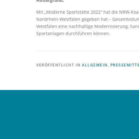
Hintergrund:
Mit „Moderne Sportstätte 2022“ hat die NRW-Koal
Nordrhein-Westfalen gegeben hat – Gesamtvolume
Westfalen eine nachhaltige Modernisierung, San
Sportanlagen durchführen können.
VERÖFFENTLICHT IN
ALLGEMEIN
,
PRESSEMITT