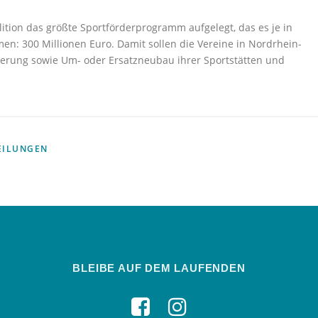
ition das größte Sportförderprogramm aufgelegt, das es je in
n: 300 Millionen Euro. Damit sollen die Vereine in Nordrhein-
ierung sowie Um- oder Ersatzneubau ihrer Sportstätten und
EILUNGEN
BLEIBE AUF DEM LAUFENDEN