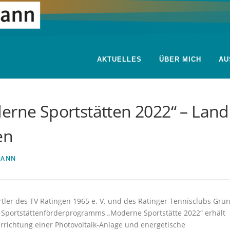
AKTUELLES
ÜBER MICH
AU
erne Sportstätten 2022“ – Land
en
ANN
tler des TV Ratingen 1965 e. V. und des Ratinger Tennisclubs Grün
s Sportstättenförderprogramms „Moderne Sportstätte 2022“ erhält
Errichtung einer Photovoltaik-Anlage und energetische