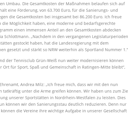
ien Umbau. Die Gesamtkosten der Maßnahmen belaufen sich auf
ält eine Förderung, von 63.700 Euro, für die Sanierungs- und
en die Gesamtkosten bei insgesamt bei 86.200 Euro. Ich freue
in die Möglichkeit haben, eine moderne und bedarfsgerechte
rogramm einen immensen Anteil an den Gesamtkosten abdecken
ia Schlottmann. „Nachdem in den vergangenen Legislaturperiode
tstätten gestockt haben, hat die Landesregierung mit dem
hen gesetzt und stärkt so NRW weiterhin als Sportland Nummer 1.“
n und der Tennisclub Grün-Weiß nun weiter modernisieren können
r Ort für Sport, Spaß und Gemeinschaft in Ratingen-Mitte bleibt“,
d Ehrenamt, Andrea Milz: „Ich freue mich, dass wir mit den nun
 tatkräftig unter die Arme greifen können. Wir haben uns zum Zie
ung unserer Sportstätten in Nordrhein-Westfalen zu leisten. Dies
un können wir den Sanierungsstau deutlich reduzieren. Denn nur
können die Vereine ihre wichtige Aufgabe in unserer Gesellschaft