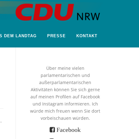
S DEM LANDTAG
PRESSE
KONTAKT
Über meine vielen
parlamentarischen und
außerparlamentarischen
Aktivitäten können Sie sich gerne
auf meinen Profilen auf Facebook
und Instagram informieren. Ich
würde mich freuen wenn Sie dort
vorbeischauen würden.
-
Facebook