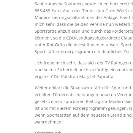
Sanierungsmaßnahmen, sowie einen barrierefre
353.488 Euro. Auch der Tennisclub Grün-Weiß erh
Modernisierungsmaßnahmen der Anlage. Hier lieg
mich sehr, dass die beiden Vereine nun weiterh
Sportstätte anzubieten und durch das Förderp
können“, so die CDU-Landtagsabgeordnete Claud
unter Rot-Grün die Investitionen in unsere Spor
Sportstättenförderprogramm ein deutliches Zeic
„Ich freue mich sehr, dass sich der TV Ratinge
und so mit Sicherheit auch zukünftig ein zentrale
ergänzt CDU-Ratsfrau Margret Paprotta.
Weiter erklärt die Staatssekretärin für Sport un
erteilten Förderentscheidungen unseren Vereinen
gesetzt, einen spürbaren Beitrag zur Modernisier
ist uns mit diesem Förderprogramm gelungen. N
wenn Sportstätten auf dem neuesten Stand sind, 
wahrnehmen.“