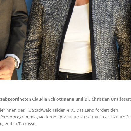
abgeordneten Claudia Schlottmann und Dr. Christian Untrieser:
lerinnen des TC Stadtwald Hilden e.V.. Das Land fördert den
förderprogramms „Moderne Sportstätte 2022“ mit 112.636 Euro fü
iegenden Terrasse.