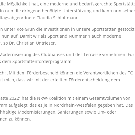
 die Möglichkeit hat, eine moderne und bedarfsgerechte Sportstätt
ein nun die dringend benötigte Unterstützung und kann nun seine
dtagsabgeordnete Claudia Schlottmann.
unter Rot-Grün die Investitionen in unsere Sportstätten gestockt
s nun auf. Damit wir als Sportland Nummer 1 auch moderne
so Dr. Christian Untrieser.
ne Modernisierung des Clubhauses und der Terrasse vornehmen. Für
us dem Sportstättenförderprogramm.
ch: „Mit dem Förderbescheid können die Verantwortlichen des TC
ut mich, dass wir mit der erteilten Förderentscheidung dem
tte 2022“ hat die NRW-Koalition mit einem Gesamtvolumen von
mm aufgelegt, das es je in Nordrhein-Westfalen gegeben hat. Das
chhaltige Modernisierungen, Sanierungen sowie Um- oder
hmen zu können.