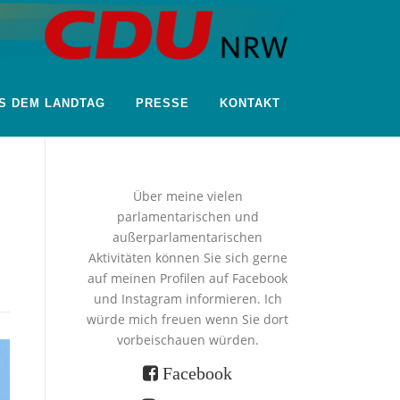
S DEM LANDTAG
PRESSE
KONTAKT
Über meine vielen
parlamentarischen und
außerparlamentarischen
Aktivitäten können Sie sich gerne
auf meinen Profilen auf Facebook
und Instagram informieren. Ich
würde mich freuen wenn Sie dort
vorbeischauen würden.
Facebook