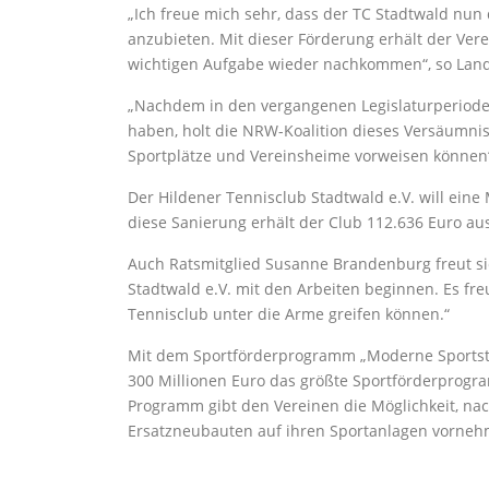
„Ich freue mich sehr, dass der TC Stadtwald nun
anzubieten. Mit dieser Förderung erhält der Ver
wichtigen Aufgabe wieder nachkommen“, so Lan
„Nachdem in den vergangenen Legislaturperioden 
haben, holt die NRW-Koalition dieses Versäumni
Sportplätze und Vereinsheime vorweisen können“, 
Der Hildener Tennisclub Stadtwald e.V. will ei
diese Sanierung erhält der Club 112.636 Euro a
Auch Ratsmitglied Susanne Brandenburg freut si
Stadtwald e.V. mit den Arbeiten beginnen. Es fre
Tennisclub unter die Arme greifen können.“
Mit dem Sportförderprogramm „Moderne Sportstä
300 Millionen Euro das größte Sportförderprogra
Programm gibt den Vereinen die Möglichkeit, na
Ersatzneubauten auf ihren Sportanlagen vorne