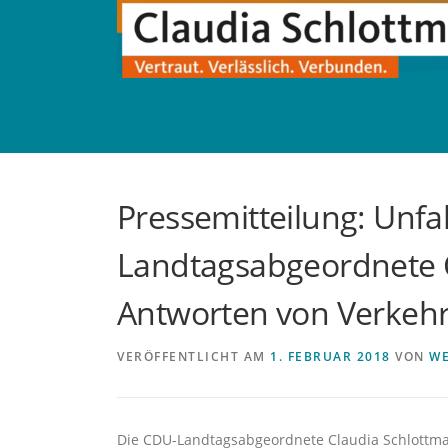
Direkt
zum
Inhalt
Pressemitteilung: Unfa
Landtagsabgeordnete C
Antworten von Verkehr
VERÖFFENTLICHT AM
1. FEBRUAR 2018
VON
W
Die CDU-Landtagsabgeordnete Claudia Schlottman