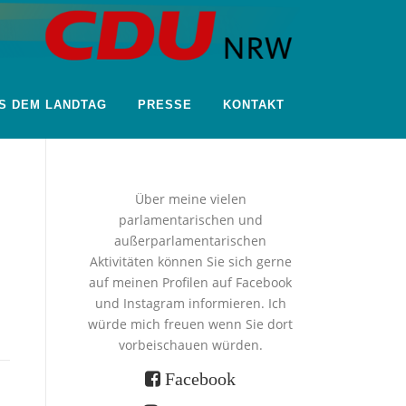
S DEM LANDTAG
PRESSE
KONTAKT
Über meine vielen
parlamentarischen und
außerparlamentarischen
Aktivitäten können Sie sich gerne
auf meinen Profilen auf Facebook
und Instagram informieren. Ich
würde mich freuen wenn Sie dort
vorbeischauen würden.
Facebook