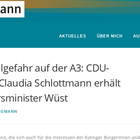
AKTUELLES
ÜBER MICH
AU
llgefahr auf der A3: CDU-
laudia Schlottmann erhält
sminister Wüst
EGMANN
n, die sich auch für die Interessen der Ratinger Bürgerinnen und