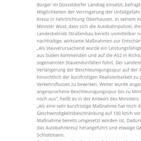
Bürger im Düsseldorfer Landtag einsetzt, befrag
Möglichkeiten der Verringerung der Unfallgefa
Kreuz in Fahrtrichtung Oberhausen. In seinem 
Minister Wüst, dass sich die Autobahnpolizei, d
Landesbetrieb Straßenbau bereits unmittelbar 
nachhaltige, wirksame Maßnahmen zur Entschärf
„Als stauverursachend wurde ein Leistungsfähigkei
aus Süden kommenden und auf die A52 in Richtu
sogenannten Stauendunfällen führt. Der Landesb
Verlängerung der Beschleunigungsspur auf der 
hinsichtlich der kurzfristigen Realisierbarkeit z
Verkehrsflusses zu bewirken. Weiter wurde anger
angesprochene Beschleunigungsspur bis zu Minta
noch aus“, heißt es in der Antwort des Ministers.
„Als eine sehr kurzfristige Maßnahme hat mich de
Geschwindigkeitsbeschränkung auf 100 km/h vor d
Maßnahme bereits umgesetzt worden ist. Dadurc
das Autobahnkreuz herangeführt und etwaige Ges
Schlottmann.