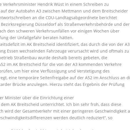
te Verkehrsminister Hendrik Wüst in einem Schreiben zu
hr auf der Autobahn A3 zwischen Mettmann und dem Breitscheider
Antwortschreiben an die CDU-Landtagsabgeordnete berichtet
ie Bezirksregierung Düsseldorf als Straßenverkehrsbehörde und der
nach den schweren Verkehrsunfällen vor einigen Wochen über
ung der Unfallgefahr beraten hätten.
tsdefizit im AK Breitscheid identifiziert, das durch die von der A3
ng Essen wechselnden Fahrzeuge verursacht wird und oftmals zu
etrieb Straßenbau wurde deshalb bereits gebeten, die
A52 im AK Breitscheid für die von der A3 kommenden Verkehre
u prüfen, um hier eine Verflüssigung und Verstetigung des
egt, eine temporäre Seitenfreigabe auf der A52 im Anschluss an d
rder Brücke anzulegen. Hierzu steht das Ergebnis der Prüfung
r Minister über die Einrichtung einer
em AK Breitscheid unterrichtet. Ich bin sehr froh, dass diese
h wird der Gesamtverkehr mit einer geringeren Geschwindigkeit 
chwindigkeitsdifferenzen werden deutlich reduziert“, so