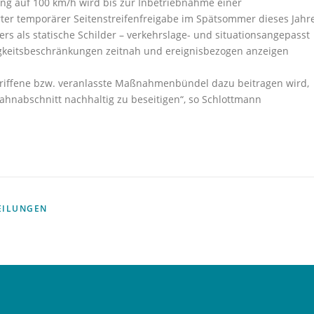
ng auf 100 km/h wird bis zur Inbetriebnahme einer
rter temporärer Seitenstreifenfreigabe im Spätsommer dieses Jahr
rs als statische Schilder – verkehrslage- und situationsangepasst
eitsbeschränkungen zeitnah und ereignisbezogen anzeigen
ergriffene bzw. veranlasste Maßnahmenbündel dazu beitragen wird,
bahnabschnitt nachhaltig zu beseitigen“, so Schlottmann
EILUNGEN