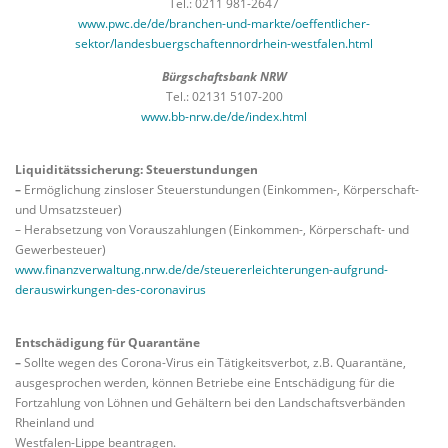
Tel.: 0211 981-2647
www.pwc.de/de/branchen-und-markte/oeffentlicher-
sektor/landesbuergschaftennordrhein-westfalen.html
Bürgschaftsbank NRW
Tel.: 02131 5107-200
www.bb-nrw.de/de/index.html
Liquiditätssicherung: Steuerstundungen
–
Ermöglichung zinsloser Steuerstundungen (Einkommen-, Körperschaft-
und Umsatzsteuer)
– Herabsetzung von Vorauszahlungen (Einkommen-, Körperschaft- und
Gewerbesteuer)
www.finanzverwaltung.nrw.de/de/steuererleichterungen-aufgrund-
derauswirkungen-des-coronavirus
Entschädigung für Quarantäne
–
Sollte wegen des Corona-Virus ein Tätigkeitsverbot, z.B. Quarantäne,
ausgesprochen werden, können Betriebe eine Entschädigung für die
Fortzahlung von Löhnen und Gehältern bei den Landschaftsverbänden
Rheinland und
Westfalen-Lippe beantragen.