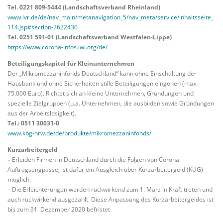
Tel. 0221 809-5444 (Landschaftsverband Rheinland)
www.lvr.de/de/nav_main/metanavigation_5/nav_meta/service/inhaltsseite_
114.jsp#section-2622430
Tel. 0251 591-01 (Landschaftsverband Westfalen-Lippe)
https://www.corona-infos.lwl.org/de/
Beteiligungskapital für Kleinunternehmen
Der „Mikromezzaninfonds Deutschland“ kann ohne Einschaltung der
Hausbank und ohne Sicherheiten stille Beteiligungen eingehen (max.
75.000 Euro). Richtet sich an kleine Unternehmen, Gründungen und
spezielle Zielgruppen (u.a. Unternehmen, die ausbilden sowie Gründungen
aus der Arbeitslosigkeit).
Tel.: 0511 30031-0
www.kbg-nrw.de/de/produkte/mikromezzaninfonds/
Kurzarbeitergeld
–
Erleiden Firmen in Deutschland durch die Folgen von Corona
Auftragsengpässe, ist dafür ein Ausgleich über Kurzarbeitergeld (KUG)
möglich.
– Die Erleichterungen werden rückwirkend zum 1. März in Kraft treten und
auch rückwirkend ausgezahlt. Diese Anpassung des Kurzarbeitergeldes ist
bis zum 31. Dezember 2020 befristet.