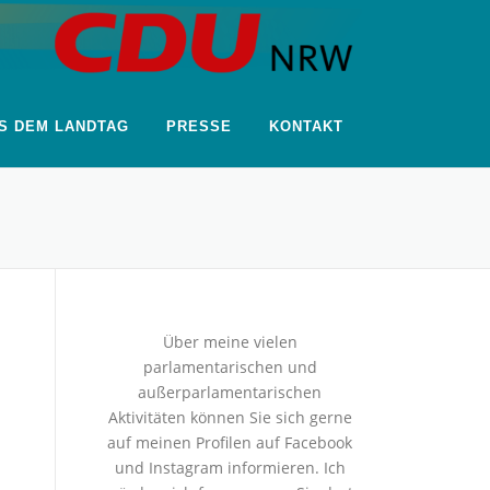
S DEM LANDTAG
PRESSE
KONTAKT
Über meine vielen
parlamentarischen und
außerparlamentarischen
Aktivitäten können Sie sich gerne
auf meinen Profilen auf Facebook
und Instagram informieren. Ich