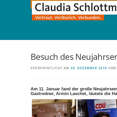
Direkt
zum
Inhalt
Besuch des Neujahrse
VERÖFFENTLICHT AM
30. DEZEMBER 2016
VO
Am 11. Januar fand der große Neujahrsemp
Gastredner, Armin Laschet, läutete die 