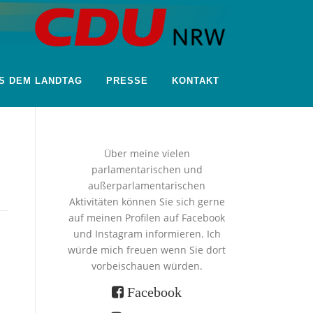
S DEM LANDTAG
PRESSE
KONTAKT
Über meine vielen
parlamentarischen und
außerparlamentarischen
Aktivitäten können Sie sich gerne
auf meinen Profilen auf Facebook
und Instagram informieren. Ich
würde mich freuen wenn Sie dort
vorbeischauen würden.
Facebook