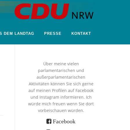
S DEM LANDTAG
PRESSE
KONTAKT
Über meine vielen
parlamentarischen und
außerparlamentarischen
Aktivitäten können Sie sich gerne
auf meinen Profilen auf Facebook
und Instagram informieren. Ich
würde mich freuen wenn Sie dort
vorbeischauen würden.
Facebook