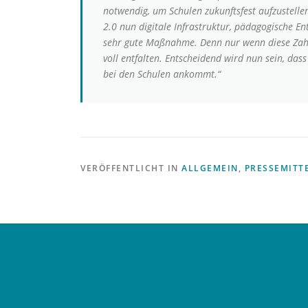
notwendig, um Schulen zukunftsfest aufzustellen
2.0 nun digitale Infrastruktur, pädagogische 
sehr gute Maßnahme. Denn nur wenn diese Zahnr
voll entfalten. Entscheidend wird nun sein, das
bei den Schulen ankommt.“
VERÖFFENTLICHT IN
ALLGEMEIN
,
PRESSEMITT