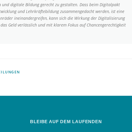
 und digitale Bildung gerecht zu gestalten. Dass beim Digitalpakt
Entwicklung und Lehrkräftebildung zusammengedacht werden, ist eine
äder ineinandergreifen, kann sich die Wirkung der Digitalisierung
s das Geld verlässlich und mit klarem Fokus auf Chancengerechtigkeit
EILUNGEN
BLEIBE AUF DEM LAUFENDEN