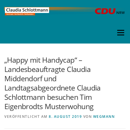
Direkt
zum
Inhalt
Menü
„Happy mit Handycap“ –
Landesbeauftragte Claudia
Middendorf und
Landtagsabgeordnete Claudia
Schlottmann besuchen Tim
Eigenbrodts Musterwohung
VERÖFFENTLICHT AM
8. AUGUST 2019
VON
WEGMANN