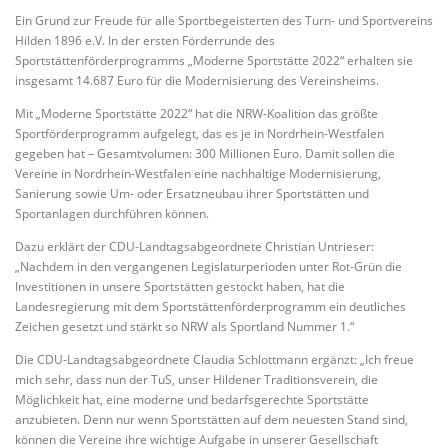
Ein Grund zur Freude für alle Sportbegeisterten des Turn- und Sportvereins
Hilden 1896 e.V. In der ersten Förderrunde des
Sportstättenförderprogramms „Moderne Sportstätte 2022“ erhalten sie
insgesamt 14.687 Euro für die Modernisierung des Vereinsheims.
Mit „Moderne Sportstätte 2022“ hat die NRW-Koalition das größte
Sportförderprogramm aufgelegt, das es je in Nordrhein-Westfalen
gegeben hat – Gesamtvolumen: 300 Millionen Euro. Damit sollen die
Vereine in Nordrhein-Westfalen eine nachhaltige Modernisierung,
Sanierung sowie Um- oder Ersatzneubau ihrer Sportstätten und
Sportanlagen durchführen können.
Dazu erklärt der CDU-Landtagsabgeordnete Christian Untrieser:
„Nachdem in den vergangenen Legislaturperioden unter Rot-Grün die
Investitionen in unsere Sportstätten gestockt haben, hat die
Landesregierung mit dem Sportstättenförderprogramm ein deutliches
Zeichen gesetzt und stärkt so NRW als Sportland Nummer 1.“
Die CDU-Landtagsabgeordnete Claudia Schlottmann ergänzt:
„Ich freue
mich sehr, dass nun der TuS, unser Hildener Traditionsverein, die
Möglichkeit hat, eine moderne und bedarfsgerechte Sportstätte
anzubieten. Denn nur wenn Sportstätten auf dem neuesten Stand sind,
können die Vereine ihre wichtige Aufgabe in unserer Gesellschaft