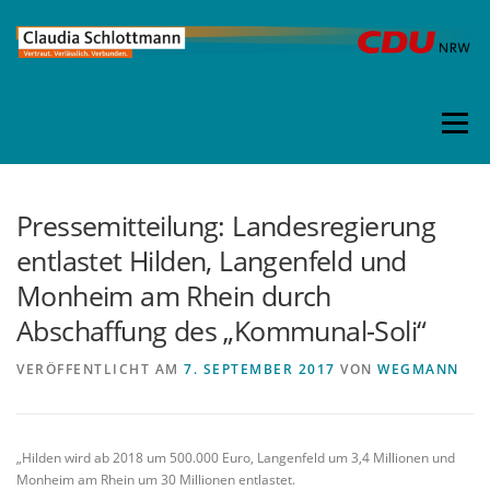
Direkt
zum
Inhalt
Menü
Pressemitteilung: Landesregierung
entlastet Hilden, Langenfeld und
Monheim am Rhein durch
Abschaffung des „Kommunal-Soli“
VERÖFFENTLICHT AM
7. SEPTEMBER 2017
VON
WEGMANN
„Hilden wird ab 2018 um 500.000 Euro, Langenfeld um 3,4 Millionen und
Monheim am Rhein um 30 Millionen entlastet.